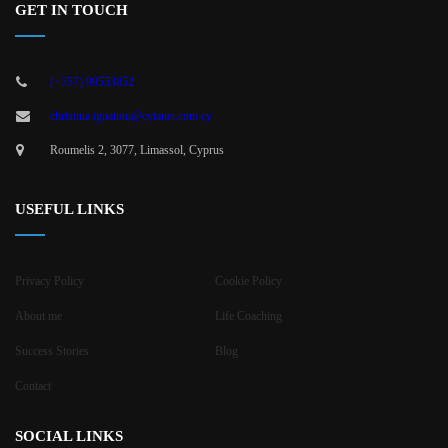
GET IN TOUCH
(+357) 99553852
christina.ignatiou@cytanet.com.cy
Roumelis 2, 3077, Limassol, Cyprus
USEFUL LINKS
Privacy Policy
Cookie Policy
About me
Life Coaching
Success Stories
Blog
Contact
SOCIAL LINKS