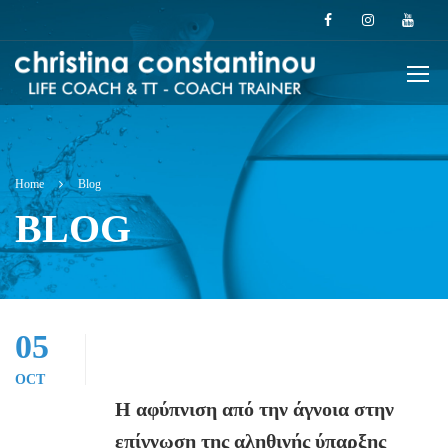
Home
Blog
BLOG
05
OCT
Η αφύπνιση από την άγνοια στην
επίγνωση της αληθινής ύπαρξης