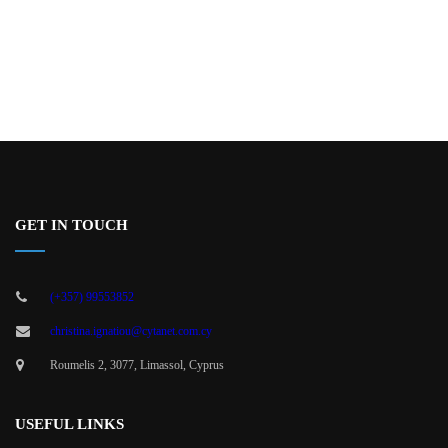
GET IN TOUCH
(+357) 99553852
christina.ignatiou@cytanet.com.cy
Roumelis 2, 3077, Limassol, Cyprus
USEFUL LINKS